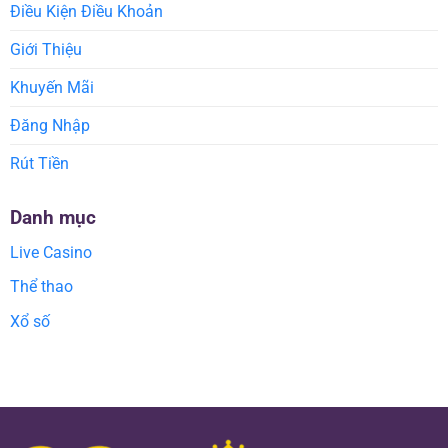
Điều Kiện Điều Khoản
Giới Thiệu
Khuyến Mãi
Đăng Nhập
Rút Tiền
Danh mục
Live Casino
Thể thao
Xổ số