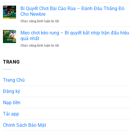
Tiến
–
Đánh
Lên
Bí Quyết Chơi Bài Cào Rùa – Đánh Đâu Thắng Đó
Đỉnh
Bại
6
Cao
Cho Newbie
Đối
Lá
Game
Thủ
Chức năng bình luận bị tắt
ở
–
Bài
Bí
Bí
Đổi
Quyết
Mẹo chơi kèo rung – Bí quyết bắt nhịp trận đấu hiệu
Quyết
Thưởng
Chơi
Chinh
quả nhất
Bài
Phục
Chức năng bình luận bị tắt
ở
Cào
Mọi
Mẹo
Rùa
Ván
chơi
–
Đấu
kèo
TRANG
Đánh
Tại
rung
Đâu
32WIN
–
Thắng
Bí
Đó
Trang Chủ
quyết
Cho
bắt
Newbie
Đăng ký
nhịp
trận
đấu
Nạp tiền
hiệu
quả
Tải app
nhất
Chính Sách Bảo Mật