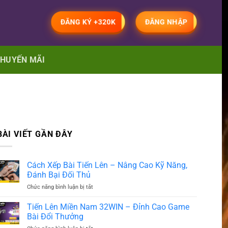
ĐĂNG KÝ +320K
ĐĂNG NHẬP
HUYẾN MÃI
BÀI VIẾT GẦN ĐÂY
Cách Xếp Bài Tiến Lên – Nâng Cao Kỹ Năng,
Đánh Bại Đối Thủ
Chức năng bình luận bị tắt
ở
Cách
Xếp
Tiến Lên Miền Nam 32WIN – Đỉnh Cao Game
Bài
Bài Đổi Thưởng
Tiến