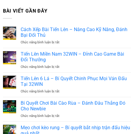
BÀI VIẾT GẦN ĐÂY
Cách Xếp Bài Tiến Lên – Nâng Cao Kỹ Năng, Đánh
Bại Đối Thủ
Chức năng bình luận bị tắt
ở
Cách
Xếp
Tiến Lên Miền Nam 32WIN – Đỉnh Cao Game Bài
Bài
Đổi Thưởng
Tiến
Chức năng bình luận bị tắt
ở
Lên
Tiến
–
Lên
Tiến Lên 6 Lá – Bí Quyết Chinh Phục Mọi Ván Đấu
Nâng
Miền
Cao
Tại 32WIN
Nam
Kỹ
Chức năng bình luận bị tắt
ở
32WIN
Năng,
Tiến
–
Đánh
Lên
Bí Quyết Chơi Bài Cào Rùa – Đánh Đâu Thắng Đó
Đỉnh
Bại
6
Cao
Cho Newbie
Đối
Lá
Game
Thủ
Chức năng bình luận bị tắt
ở
–
Bài
Bí
Bí
Đổi
Quyết
Mẹo chơi kèo rung – Bí quyết bắt nhịp trận đấu hiệu
Quyết
Thưởng
Chơi
Chinh
quả nhất