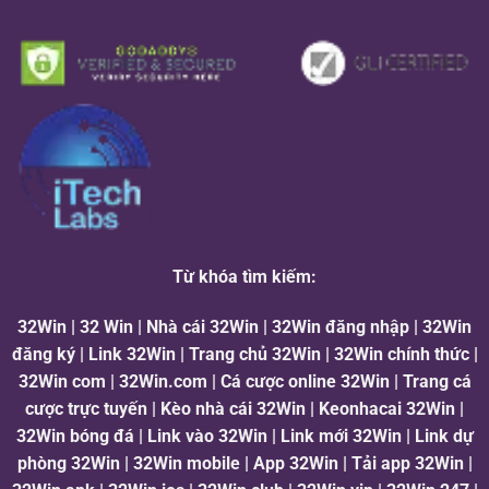
Từ khóa tìm kiếm:
32Win | 32 Win | Nhà cái 32Win | 32Win đăng nhập | 32Win
đăng ký | Link 32Win | Trang chủ 32Win | 32Win chính thức |
32Win com | 32Win.com | Cá cược online 32Win | Trang cá
cược trực tuyến | Kèo nhà cái 32Win | Keonhacai 32Win |
32Win bóng đá | Link vào 32Win | Link mới 32Win | Link dự
phòng 32Win | 32Win mobile | App 32Win | Tải app 32Win |