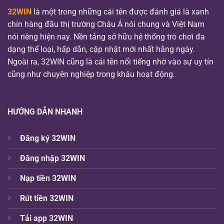
32WIN
là một trong những cái tên được đánh giá là xanh
chín hàng đầu thị trường Châu Á nói chung và Việt Nam
nói riêng hiện nay. Nền tảng sở hữu hệ thống trò chơi đa
dạng thể loại, hấp dẫn, cập nhật mới nhất hằng ngày.
Ngoài ra, 32WIN cũng là cái tên nổi tiếng nhờ vào sự uy tín
cũng như chuyên nghiệp trong khâu hoạt động.
HƯỚNG DẪN NHANH
Đăng ký 32WIN
Đăng nhập 32WIN
Nạp tiền 32WIN
Rút tiền 32WIN
Tải app
32WIN