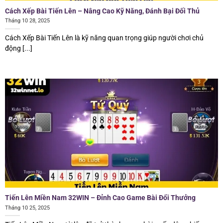
Cách Xếp Bài Tiến Lên – Nâng Cao Kỹ Năng, Đánh Bại Đối Thủ
Tháng 10 28, 2025
Cách Xếp Bài Tiến Lên là kỹ năng quan trọng giúp người chơi chủ
động [...]
Tiến Lên Miền Nam 32WIN – Đỉnh Cao Game Bài Đổi Thưởng
Tháng 10 25, 2025