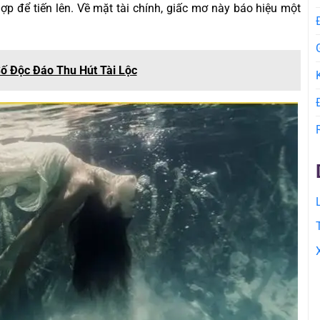
 để tiến lên. Về mặt tài chính, giấc mơ này báo hiệu một
ố Độc Đáo Thu Hút Tài Lộc