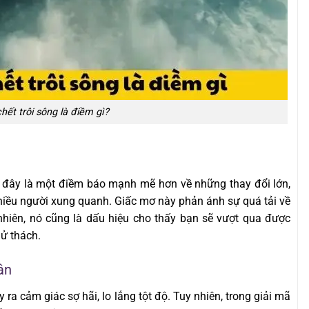
ết trôi sông là điềm gì?
g, đây là một điềm báo mạnh mẽ hơn về những thay đổi lớn,
hiều người xung quanh. Giấc mơ này phản ánh sự quá tải về
hiên, nó cũng là dấu hiệu cho thấy bạn sẽ vượt qua được
ử thách.
ân
 ra cảm giác sợ hãi, lo lắng tột độ. Tuy nhiên, trong giải mã