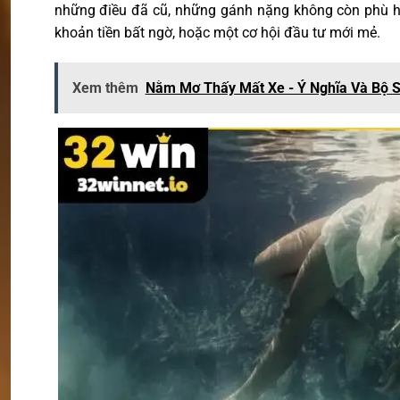
những điều đã cũ, những gánh nặng không còn phù hợp
khoản tiền bất ngờ, hoặc một cơ hội đầu tư mới mẻ.
Xem thêm
Nằm Mơ Thấy Mất Xe - Ý Nghĩa Và Bộ S