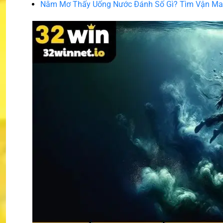
Nằm Mơ Thấy Uống Nước Đánh Số Gì? Tìm Vận Ma