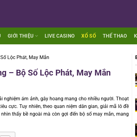
Ủ
GIỚI THIỆU
LIVE CASINO
XỔ SỐ
THỂ THAO
K
 Số Lộc Phát, May Mắn
ng – Bộ Số Lộc Phát, May Mắn
rải nghiệm ám ảnh, gây hoang mang cho nhiều người. Thoạt
tiêu cực. Tuy nhiên, theo quan niệm dân gian, giải mã lô đề
a nhìn thấy bề ngoài mà còn gợi đến bộ số may mắn, mang