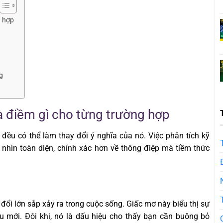
g hợp
ng
à điềm gì cho từng trường hợp
 đều có thể làm thay đổi ý nghĩa của nó. Việc phân tích kỹ
 nhìn toàn diện, chính xác hơn về thông điệp mà tiềm thức
đổi lớn sắp xảy ra trong cuộc sống. Giấc mơ này biểu thị sự
u mới. Đôi khi, nó là dấu hiệu cho thấy bạn cần buông bỏ