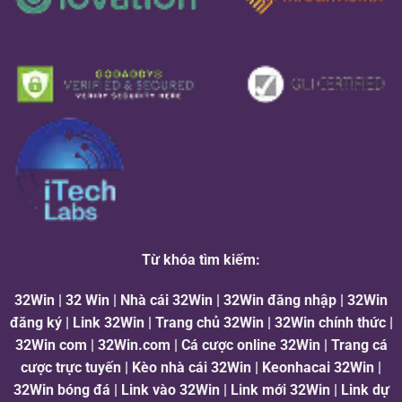
Từ khóa tìm kiếm:
32Win | 32 Win | Nhà cái 32Win | 32Win đăng nhập | 32Win
đăng ký | Link 32Win | Trang chủ 32Win | 32Win chính thức |
32Win com | 32Win.com | Cá cược online 32Win | Trang cá
cược trực tuyến | Kèo nhà cái 32Win | Keonhacai 32Win |
32Win bóng đá | Link vào 32Win | Link mới 32Win | Link dự