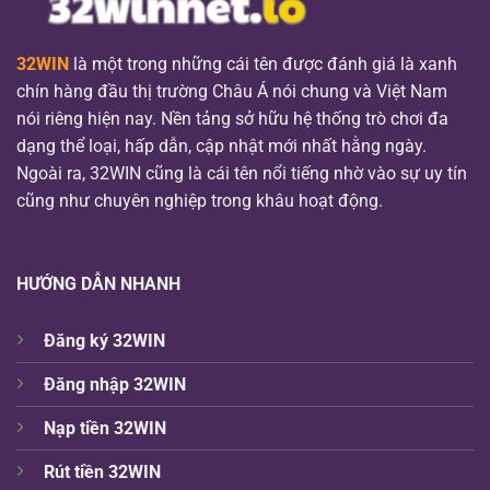
32WIN
là một trong những cái tên được đánh giá là xanh
chín hàng đầu thị trường Châu Á nói chung và Việt Nam
nói riêng hiện nay. Nền tảng sở hữu hệ thống trò chơi đa
dạng thể loại, hấp dẫn, cập nhật mới nhất hằng ngày.
Ngoài ra, 32WIN cũng là cái tên nổi tiếng nhờ vào sự uy tín
cũng như chuyên nghiệp trong khâu hoạt động.
HƯỚNG DẪN NHANH
Đăng ký 32WIN
Đăng nhập 32WIN
Nạp tiền 32WIN
Rút tiền 32WIN