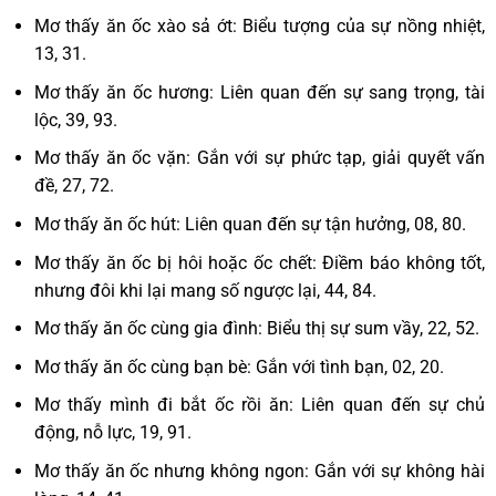
Mơ thấy ăn ốc xào sả ớt: Biểu tượng của sự nồng nhiệt,
13, 31.
Mơ thấy ăn ốc hương: Liên quan đến sự sang trọng, tài
lộc, 39, 93.
Mơ thấy ăn ốc vặn: Gắn với sự phức tạp, giải quyết vấn
đề, 27, 72.
Mơ thấy ăn ốc hút: Liên quan đến sự tận hưởng, 08, 80.
Mơ thấy ăn ốc bị hôi hoặc ốc chết: Điềm báo không tốt,
nhưng đôi khi lại mang số ngược lại, 44, 84.
Mơ thấy ăn ốc cùng gia đình: Biểu thị sự sum vầy, 22, 52.
Mơ thấy ăn ốc cùng bạn bè: Gắn với tình bạn, 02, 20.
Mơ thấy mình đi bắt ốc rồi ăn: Liên quan đến sự chủ
động, nỗ lực, 19, 91.
Mơ thấy ăn ốc nhưng không ngon: Gắn với sự không hài