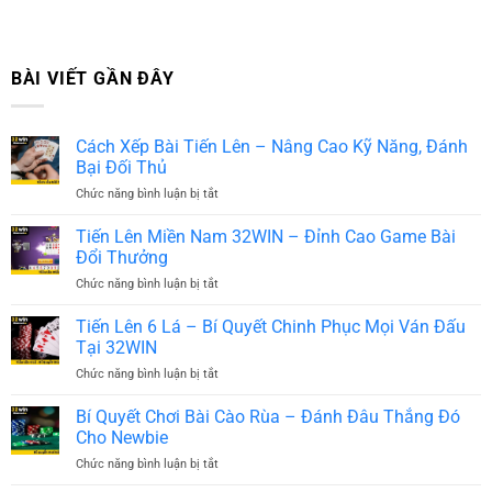
BÀI VIẾT GẦN ĐÂY
Cách Xếp Bài Tiến Lên – Nâng Cao Kỹ Năng, Đánh
Bại Đối Thủ
Chức năng bình luận bị tắt
ở
Cách
Xếp
Tiến Lên Miền Nam 32WIN – Đỉnh Cao Game Bài
Bài
Đổi Thưởng
Tiến
Chức năng bình luận bị tắt
ở
Lên
Tiến
–
Lên
Tiến Lên 6 Lá – Bí Quyết Chinh Phục Mọi Ván Đấu
Nâng
Miền
Cao
Tại 32WIN
Nam
Kỹ
Chức năng bình luận bị tắt
ở
32WIN
Năng,
Tiến
–
Đánh
Lên
Bí Quyết Chơi Bài Cào Rùa – Đánh Đâu Thắng Đó
Đỉnh
Bại
6
Cao
Cho Newbie
Đối
Lá
Game
Thủ
Chức năng bình luận bị tắt
ở
–
Bài
Bí
Bí
Đổi