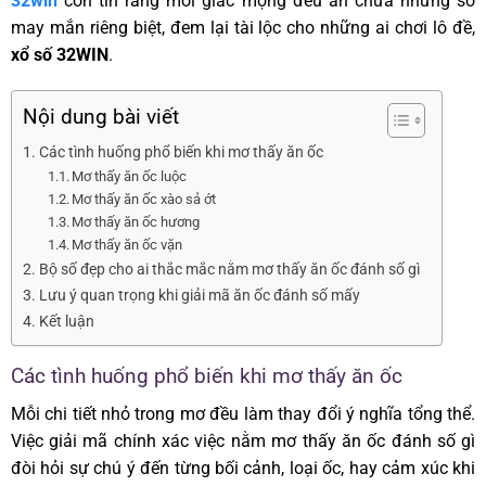
32win
còn tin rằng mỗi giấc mộng đều ẩn chứa những số
may mắn riêng biệt, đem lại tài lộc cho những ai chơi lô đề,
xổ số
32WIN
.
Nội dung bài viết
Các tình huống phổ biến khi mơ thấy ăn ốc
Mơ thấy ăn ốc luộc
Mơ thấy ăn ốc xào sả ớt
Mơ thấy ăn ốc hương
Mơ thấy ăn ốc vặn
Bộ số đẹp cho ai thắc mắc nằm mơ thấy ăn ốc đánh số gì
Lưu ý quan trọng khi giải mã ăn ốc đánh số mấy
Kết luận
Các tình huống phổ biến khi mơ thấy ăn ốc
Mỗi chi tiết nhỏ trong mơ đều làm thay đổi ý nghĩa tổng thể.
Việc giải mã chính xác việc nằm mơ thấy ăn ốc đánh số gì
đòi hỏi sự chú ý đến từng bối cảnh, loại ốc, hay cảm xúc khi