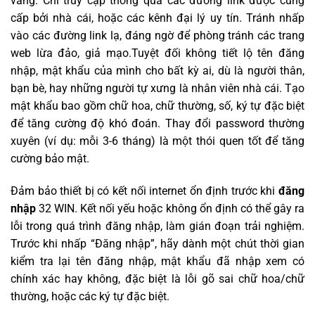
vàng. Chỉ truy cập thông qua các đường link được cung
cấp bởi nhà cái, hoặc các kênh đại lý uy tín. Tránh nhấp
vào các đường link lạ, đáng ngờ để phòng tránh các trang
web lừa đảo, giả mạo.
Tuyệt đối không tiết lộ tên đăng
nhập, mật khẩu của mình cho bất kỳ ai, dù là người thân,
bạn bè, hay những người tự xưng là nhân viên nhà cái. Tạo
mật khẩu bao gồm chữ hoa, chữ thường, số, ký tự đặc biệt
để tăng cường độ khó đoán. Thay đổi password thường
xuyên (ví dụ: mỗi 3-6 tháng) là một thói quen tốt để tăng
cường bảo mật.
Đảm bảo thiết bị có kết nối internet ổn định trước khi
đăng
nhập
32 WIN
. Kết nối yếu hoặc không ổn định có thể gây ra
lỗi trong quá trình đăng nhập, làm gián đoạn trải nghiệm.
Trước khi nhấp “Đăng nhập”, hãy dành một chút thời gian
kiểm tra lại tên đăng nhập, mật khẩu đã nhập xem có
chính xác hay không, đặc biệt là lỗi gõ sai chữ hoa/chữ
thường, hoặc các ký tự đặc biệt.