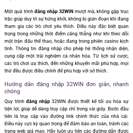
Một quá trình
đăng nhập 32WIN
mượt mà, không gặp trục
trặc giúp duy trì sự hứng khởi, không bị gián đoạn khi đang
tham gia các trò chơi yêu thích. Điều này đặc biệt quan
trọng trong những thời điểm căng thẳng như khi theo dõi
một trận đấu thể thao, hoặc đang trong phiên casino kịch
tính.
Thông tin đăng nhập cho phép hệ thống nhận diện,
cung cấp một trải nghiệm cá nhân hóa. Từ lịch sử cược,
các trò chơi ưa thích, đến những khuyến mãi phù hợp, mọi
thứ đều được điều chỉnh để phù hợp với sở thích.
Hướng dẫn đăng nhập 32WIN đơn giản, nhanh
chóng
Quy trình
đăng nhập
32WIN
được thiết kế tối ưu hóa sự
tiện lợi, giúp dễ dàng truy cập chỉ trong vài giây. Bước đầu
tiên là truy cập vào đường link chính thức của nhà cái.
Điều này cực kỳ quan trọng để đảm bảo an toàn, tránh các
trang web giả mạo. Hãy luôn ưu tiên các đường dẫn được