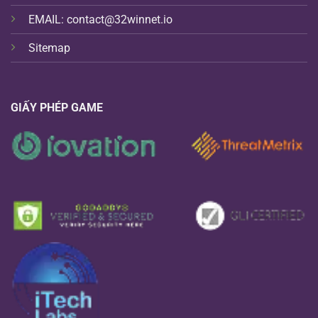
EMAIL:
contact@32winnet.io
Sitemap
GIẤY PHÉP GAME