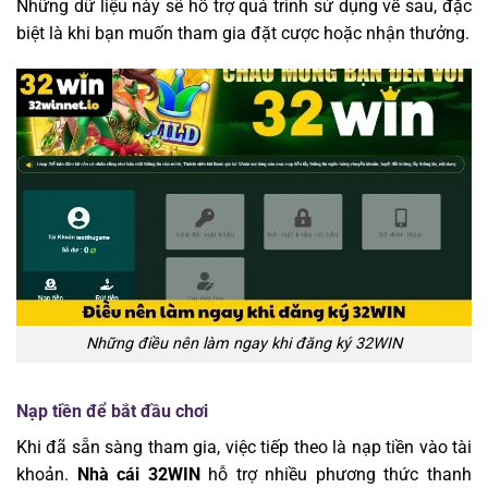
Những dữ liệu này sẽ hỗ trợ quá trình sử dụng về sau, đặc
biệt là khi bạn muốn tham gia đặt cược hoặc nhận thưởng.
Những điều nên làm ngay khi đăng ký 32WIN
Nạp tiền để bắt đầu chơi
Khi đã sẵn sàng tham gia, việc tiếp theo là nạp tiền vào tài
khoản.
Nhà cái 32WIN
hỗ trợ nhiều phương thức thanh