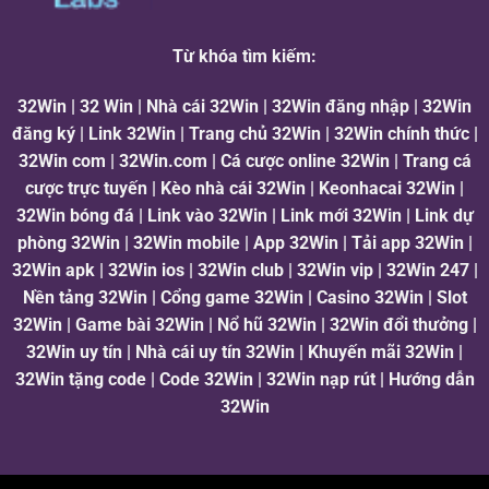
Từ khóa tìm kiếm:
32Win | 32 Win | Nhà cái 32Win | 32Win đăng nhập | 32Win
đăng ký | Link 32Win | Trang chủ 32Win | 32Win chính thức |
32Win com | 32Win.com | Cá cược online 32Win | Trang cá
cược trực tuyến | Kèo nhà cái 32Win | Keonhacai 32Win |
32Win bóng đá | Link vào 32Win | Link mới 32Win | Link dự
phòng 32Win | 32Win mobile | App 32Win | Tải app 32Win |
32Win apk | 32Win ios | 32Win club | 32Win vip | 32Win 247 |
Nền tảng 32Win | Cổng game 32Win | Casino 32Win | Slot
32Win | Game bài 32Win | Nổ hũ 32Win | 32Win đổi thưởng |
32Win uy tín | Nhà cái uy tín 32Win | Khuyến mãi 32Win |
32Win tặng code | Code 32Win | 32Win nạp rút | Hướng dẫn
32Win