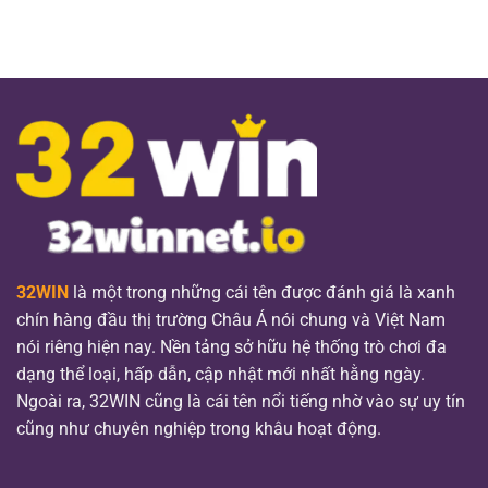
32WIN
là một trong những cái tên được đánh giá là xanh
chín hàng đầu thị trường Châu Á nói chung và Việt Nam
nói riêng hiện nay. Nền tảng sở hữu hệ thống trò chơi đa
dạng thể loại, hấp dẫn, cập nhật mới nhất hằng ngày.
Ngoài ra, 32WIN cũng là cái tên nổi tiếng nhờ vào sự uy tín
cũng như chuyên nghiệp trong khâu hoạt động.